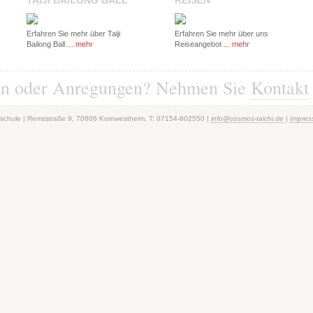
TAIJI BAILONG BALL
REISEN
Erfahren Sie mehr über Taiji
Erfahren Sie mehr über uns
Bailong Ball
... mehr
Reiseangebot
... mehr
en oder Anregungen? Nehmen Sie
Kontakt
schule | Remsstraße 9, 70806 Kornwestheim, T: 07154-802550 |
info@cosmos-taichi.de
|
Impre