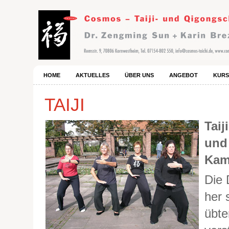
HOME
AKTUELLES
ÜBER UNS
ANGEBOT
KURS
TAIJI
Taij
und 
Kam
Die 
her 
übte