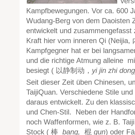
vers
Kampfbewegungen. Vor ca. 600 J
Wudang-Berg von dem Daoisten
entwickelt und zusammengefasst z
Kraft hier vom inneren Qi (Neiji
Kampfgegner hat er bei langsam
und die richtige Atmung alleine m
besiegt ( 以静制动，
yi jin zhi dong
Seit dieser Zeit üben Chinesen, u
TaijiQuan. Verschiedene Stile und
daraus entwickelt. Zu den klassis
und Chen-Stil. Neben der Handfo
noch Waffenformen, wie z. B. Tai
Stock ( 棒
bang,
棍
gun
) oder F